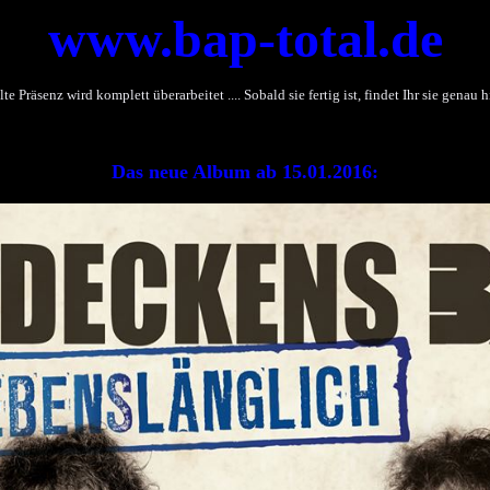
www.bap-total.de
lte Präsenz wird komplett überarbeitet .... Sobald sie fertig ist, findet Ihr sie genau hi
Das neue Album ab 15.01.2016: